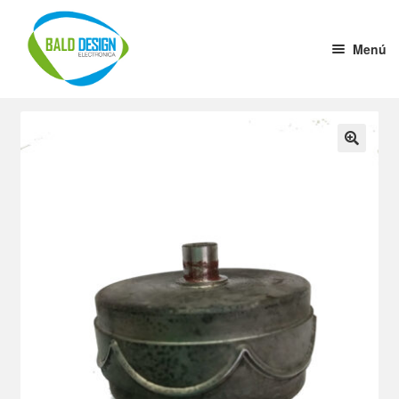
Menú
Home
Convertidores de Tensión
Estabilizadores de Tensión
Crisol de Soldado
Driver de 1 a 10
Gabinetes Aluminio por cm
Ultrasonido