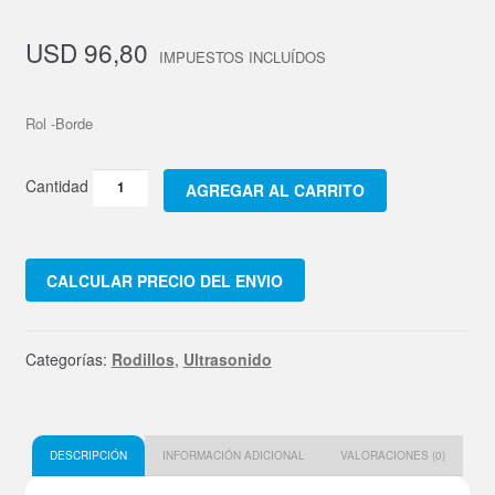
USD
96,80
Rol -Borde
Rodillo
AGREGAR AL CARRITO
Para
Maquina
de
CALCULAR PRECIO DEL ENVIO
Soldado
por
ultrasonido
Categorías:
Rodillos
,
Ultrasonido
para
bordes.
excelente
para
DESCRIPCIÓN
INFORMACIÓN ADICIONAL
VALORACIONES (0)
mantelería