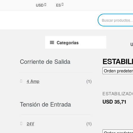
USD
ES
Buscar
por:
Categorías
U
ESTABIL
Corriente de Salida
4 Amp
(1)
ESTABILIZAD
USD
35,71
Tensión de Entrada
24V
(1)