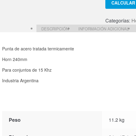
240m
CALCULAR 
15
Khz
Categorías:
H
canti
DESCRIPCIÓN
INFORMACIÓN ADICIONAL
Punta de acero tratada termicamente
Horn 240mm
Para conjuntos de 15 Khz
Industria Argentina
Peso
11.2 kg