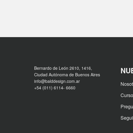
Bernardo de León 2610, 1416,
NU
Ciudad Autónoma de Buenos Aires
info@balddesign.com.ar
Nosot
+54 (011) 6114- 6660
Curso
Pregu
Segui