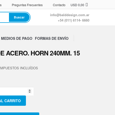
s
Preguntas Frecuentes
Contacto
USD
0,00
info@balddesign.com.ar
Buscar
+54 (011) 6114- 6660
MEDIOS DE PAGO
FORMAS DE ENVÍO
E ACERO. HORN 240MM. 15
a
L CARRITO
.