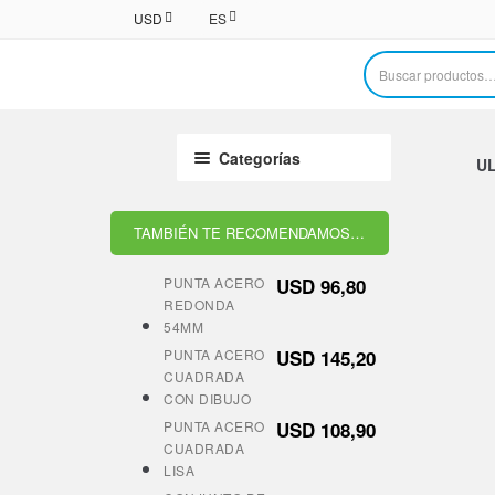
USD
ES
Buscar
por:
Categorías
U
TAMBIÉN TE RECOMENDAMOS…
PUNTA ACERO
USD
96,80
REDONDA
54MM
PUNTA ACERO
USD
145,20
CUADRADA
CON DIBUJO
PUNTA ACERO
USD
108,90
CUADRADA
LISA