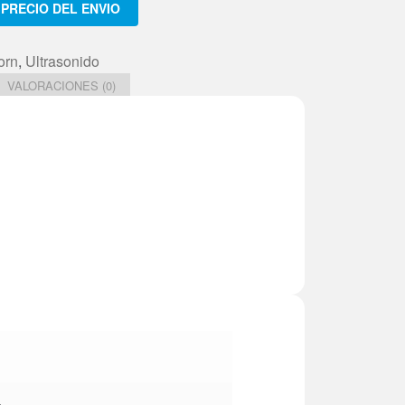
m.
PRECIO DEL ENVIO
orn
,
Ultrasonido
dad
VALORACIONES (0)