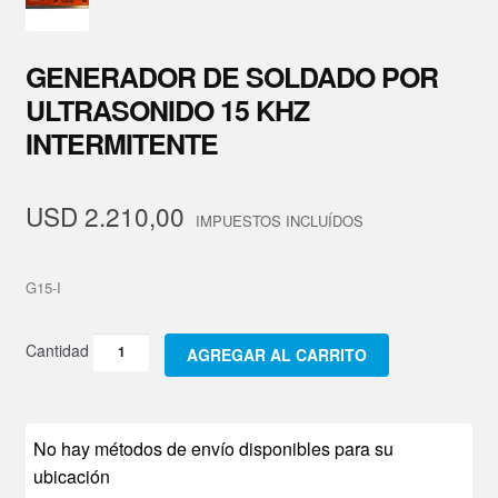
Repuestos
GENERADOR DE SOLDADO POR
Nosotros
ULTRASONIDO 15 KHZ
INTERMITENTE
Cursos y Capacitaciones
Contacto
USD
2.210,00
G15-I
Generador
AGREGAR AL CARRITO
de
Soldado
Por
No hay métodos de envío disponibles para su
Ultrasonido
ubicación
15