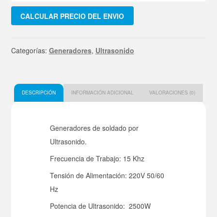
Khz
CALCULAR PRECIO DEL ENVIO
Intermitente
cantidad
Categorías:
Generadores
,
Ultrasonido
DESCRIPCIÓN
INFORMACIÓN ADICIONAL
VALORACIONES (0)
Generadores de soldado por
Ultrasonido.
Frecuencia de Trabajo: 15 Khz
Tensión de Alimentación: 220V 50/60
Hz
Potencia de Ultrasonido: 2500W