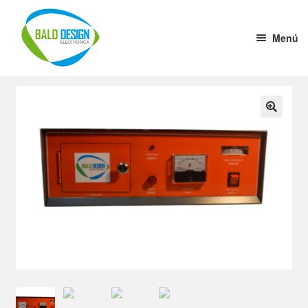
Menú
Home
Convertidores de Tensión
Estabilizadores de Tensión
Crisol de Soldado
Driver de 1 a 10
Gabinetes Aluminio por cm
Ultrasonido